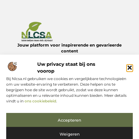
Jouw platform voor inspirerende en gevarieerde
content
Verken een divers aanbod aan blogs en artikelen over het
dagelijks leven – van handige tips tot verrassende
Uw privacy staat bij ons
inzichten – allemaal te vinden op Nlcsa.nl.
voorop
Bij Nlcsa.nl gebruiken we cookies en vergelijkbare technologieën
Onze informatie
om uw website-ervaring te verbeteren. Deze helpen ons te
begrijpen hoe de site wordt gebruikt, zodat we deze kunnen
Links kopen: Begrijp de kansen en vermijd de valkuilen
Kan je geld verdienen met een website? Alles wat je moet weten
optimaliseren en u relevante inhoud kunnen bieden. Meer details
Bericht categorie
vindt u in
ons cookiebeleid
.
Accepteren
Weigeren