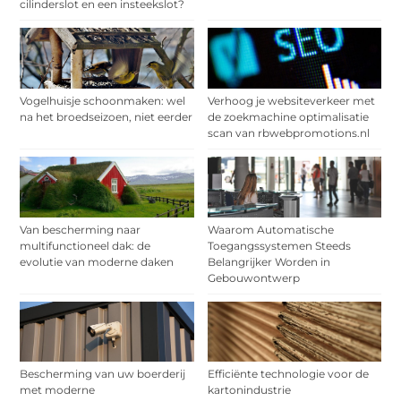
cilinderslot en een insteekslot?
Vogelhuisje schoonmaken: wel
Verhoog je websiteverkeer met
na het broedseizoen, niet eerder
de zoekmachine optimalisatie
scan van rbwebpromotions.nl
Van bescherming naar
Waarom Automatische
multifunctioneel dak: de
Toegangssystemen Steeds
evolutie van moderne daken
Belangrijker Worden in
Gebouwontwerp
Bescherming van uw boerderij
Efficiënte technologie voor de
met moderne
kartonindustrie