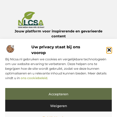
Jouw platform voor inspirerende en gevarieerde
content
Verken een divers aanbod aan blogs en artikelen over het
dagelijks leven – van handige tips tot verrassende
Uw privacy staat bij ons
inzichten – allemaal te vinden op Nlcsa.nl.
voorop
Bij Nlcsa.nl gebruiken we cookies en vergelijkbare technologieën
Onze informatie
om uw website-ervaring te verbeteren. Deze helpen ons te
begrijpen hoe de site wordt gebruikt, zodat we deze kunnen
Links kopen: Begrijp de kansen en vermijd de valkuilen
Kan je geld verdienen met een website? Alles wat je moet weten
optimaliseren en u relevante inhoud kunnen bieden. Meer details
Bericht categorie
vindt u in
ons cookiebeleid
.
Accepteren
Weigeren