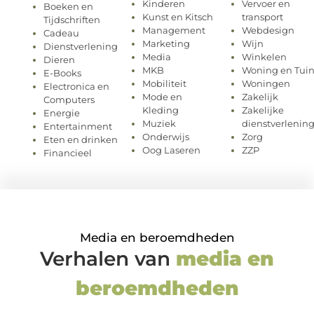
Kinderen
Vervoer en
Boeken en
Kunst en Kitsch
transport
Tijdschriften
Management
Webdesign
Cadeau
Marketing
Wijn
Dienstverlening
Media
Winkelen
Dieren
MKB
Woning en Tui
E-Books
Mobiliteit
Woningen
Electronica en
Mode en
Zakelijk
Computers
Kleding
Zakelijke
Energie
Muziek
dienstverlenin
Entertainment
Onderwijs
Zorg
Eten en drinken
Oog Laseren
ZZP
Financieel
Media en beroemdheden
Verhalen van
media en
beroemdheden