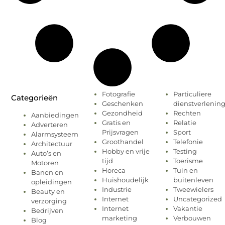
Fotografie
Particuliere
Categorieën
Geschenken
dienstverlenin
Gezondheid
Rechten
Aanbiedingen
Gratis en
Relatie
Adverteren
Prijsvragen
Sport
Alarmsysteem
Groothandel
Telefonie
Architectuur
Hobby en vrije
Testing
Auto’s en
tijd
Toerisme
Motoren
Horeca
Tuin en
Banen en
Huishoudelijk
buitenleven
opleidingen
Industrie
Tweewielers
Beauty en
Internet
Uncategorized
verzorging
Internet
Vakantie
Bedrijven
marketing
Verbouwen
Blog