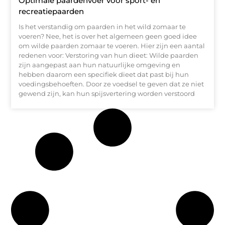
Optimale paardenvoer voor sport- en
recreatiepaarden
Is het verstandig om paarden in het wild zomaar te
voeren? Nee, het is over het algemeen geen goed idee
om wilde paarden zomaar te voeren. Hier zijn een aantal
redenen voor: Verstoring van hun dieet: Wilde paarden
zijn aangepast aan hun natuurlijke omgeving en
hebben daarom een specifiek dieet dat past bij hun
voedingsbehoeften. Door ze voedsel te geven dat ze niet
gewend zijn, kan hun spijsvertering worden verstoord