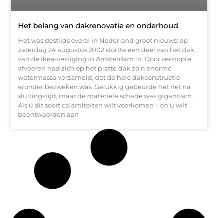
Het belang van dakrenovatie en onderhoud
Het was destijds overal in Nederland groot nieuws: op
zaterdag 24 augustus 2002 stortte een deel van het dak
van de Ikea-vestiging in Amsterdam in. Door verstopte
afvoeren had zich op het platte dak zo’n enorme
watermassa verzameld, dat de hele dakconstructie
eronder bezweken was. Gelukkig gebeurde het net na
sluitingstijd, maar de materiële schade was gigantisch.
Als ú dit soort calamiteiten wilt voorkomen – en u wilt
beantwoorden aan