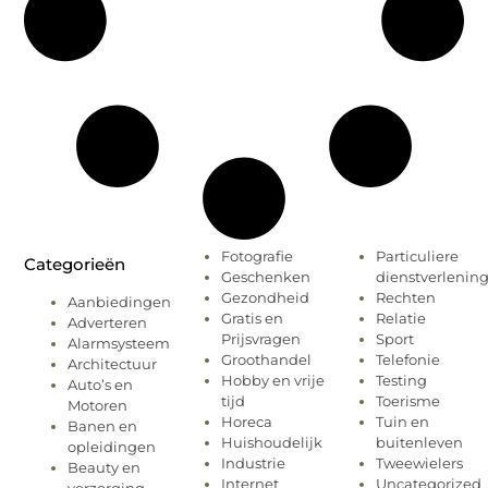
Fotografie
Particuliere
Categorieën
Geschenken
dienstverlenin
Gezondheid
Rechten
Aanbiedingen
Gratis en
Relatie
Adverteren
Prijsvragen
Sport
Alarmsysteem
Groothandel
Telefonie
Architectuur
Hobby en vrije
Testing
Auto’s en
tijd
Toerisme
Motoren
Horeca
Tuin en
Banen en
Huishoudelijk
buitenleven
opleidingen
Industrie
Tweewielers
Beauty en
Internet
Uncategorized
verzorging