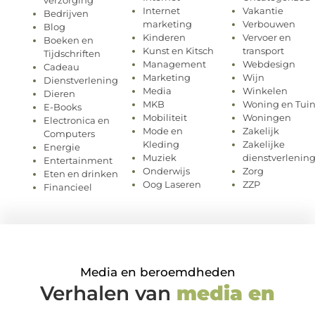
Internet
Vakantie
Bedrijven
marketing
Verbouwen
Blog
Kinderen
Vervoer en
Boeken en
Kunst en Kitsch
transport
Tijdschriften
Management
Webdesign
Cadeau
Marketing
Wijn
Dienstverlening
Media
Winkelen
Dieren
MKB
Woning en Tui
E-Books
Mobiliteit
Woningen
Electronica en
Mode en
Zakelijk
Computers
Kleding
Zakelijke
Energie
Muziek
dienstverlenin
Entertainment
Onderwijs
Zorg
Eten en drinken
Oog Laseren
ZZP
Financieel
Media en beroemdheden
Verhalen van
media en