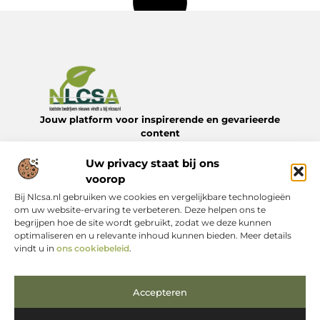
Jouw platform voor inspirerende en gevarieerde
content
Verken een divers aanbod aan blogs en artikelen over het
dagelijks leven – van handige tips tot verrassende
Uw privacy staat bij ons
inzichten – allemaal te vinden op Nlcsa.nl.
voorop
Bij Nlcsa.nl gebruiken we cookies en vergelijkbare technologieën
Onze informatie
om uw website-ervaring te verbeteren. Deze helpen ons te
begrijpen hoe de site wordt gebruikt, zodat we deze kunnen
Links kopen: Begrijp de kansen en vermijd de valkuilen
Kan je geld verdienen met een website? Alles wat je moet weten
optimaliseren en u relevante inhoud kunnen bieden. Meer details
Bericht categorie
vindt u in
ons cookiebeleid
.
Accepteren