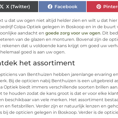
X (Twitter)
Facebook
Pinter
t u dat uw ogen niet altijd helder zien en wilt u dat hi
bedrijf Colpa Optiek gelegen in Boskoop en in de buurt 
oonlijke aandacht en
goede zorg voor uw ogen
. Dit bed
eteren van de glazen en monturen. Bovenal zijn de opti
 rekenen dat u voldoende kans krijgt om goed uw verhaal
 helemaal goed is aan uw ogen.
tdek het assortiment
pticiens van Benthuizen hebben jarenlange ervaring en 
erk. Bij de opticien nabij Benthuizen is een uitgebreid a
a Optiek biedt immers verschillende soorten brillen aan.
t te houden zodat de kans groot is dat er voor elke klan
len beschikbaar van vele merken. Het assortiment bestaat
len en fietsbrillen. Verder zijn er natuurlijk lenzen en g
s bij de opticien gelegen in Boskoop. Verder is de opti