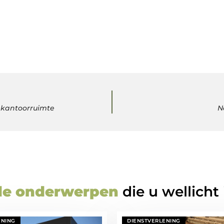
 kantoorruimte
N
de onderwerpen
die u wellicht
ENING
DIENSTVERLENING