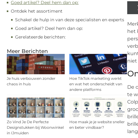
Goed artikel? Deel hem dan op:
Ontdek het assortiment
Schakel de hulp in van deze specialisten en experts
Merk
Goed artikel? Deel hem dan op:
het 
Gerelateerde berichten:
pers
verb
Meer Berichten
kunt
niet
On
Je huis verbouwen zonder
Hoe TikTok marketing werkt
chaos in huis
en wat het onderscheidt van
De o
andere platforms
te w
Colp
groo
bril
Zo Vind Je De Perfecte
Hoe maak je je website sneller
bril
Designstukken bij Woonwinkel
en beter vindbaar?
lang
in IJmuiden