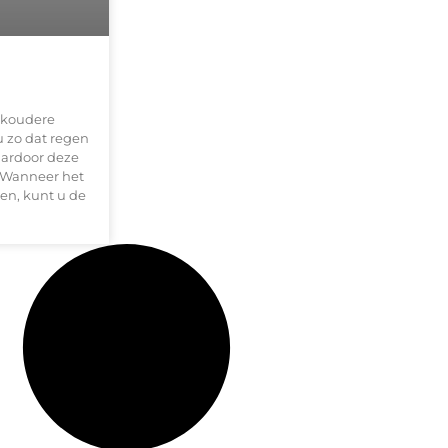
p koudere
 zo dat regen
aardoor deze
 Wanneer het
en, kunt u de