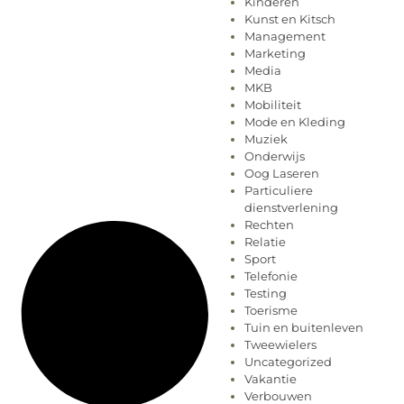
Kinderen
Kunst en Kitsch
Management
Marketing
Media
MKB
Mobiliteit
Mode en Kleding
Muziek
Onderwijs
Oog Laseren
Particuliere
dienstverlening
Rechten
Relatie
Sport
Telefonie
Testing
Toerisme
Tuin en buitenleven
Tweewielers
Uncategorized
Vakantie
Verbouwen