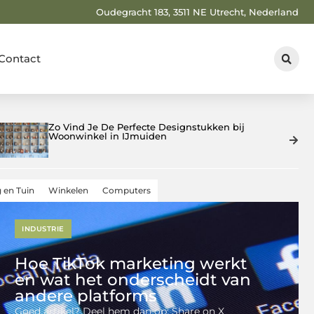
Oudegracht 183, 3511 NE Utrecht, Nederland
Contact
Hoe maak je je website sneller en beter
vindbaar?
 en Tuin
Winkelen
Computers
INDUSTRIE
Hoe TikTok marketing werkt
en wat het onderscheidt van
andere platforms
Goed artikel? Deel hem dan op: Share on X