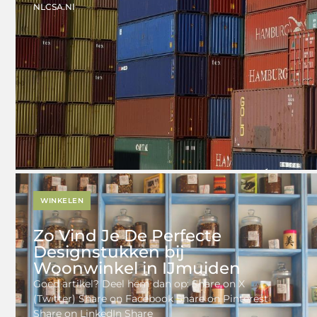
NLCSA.nl
WINKELEN
Zo Vind Je De Perfecte
Designstukken bij
Woonwinkel in IJmuiden
Goed artikel? Deel hem dan op: Share on X
(Twitter) Share on Facebook Share on Pinterest
Share on LinkedIn Share