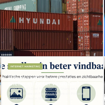
INTERNET MARKETING
Hoe maak je je website
sneller en beter vindbaar?
Goed artikel? Deel hem dan op: Share on X
(Twitter) Share on Facebook Share on Pinterest
Share on LinkedIn Share