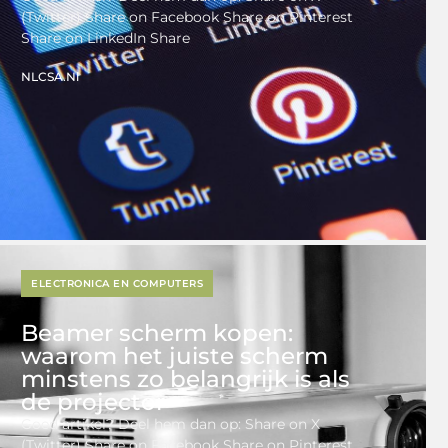
(Twitter) Share on Facebook Share on Pinterest
Share on LinkedIn Share
NLCSA.nl
ELECTRONICA EN COMPUTERS
Beamer scherm kopen:
waarom het juiste scherm
minstens zo belangrijk is als
de projector
Goed artikel? Deel hem dan op: Share on X
(Twitter) Share on Facebook Share on Pinterest