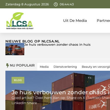
Zaterdag 8 Augustus 2026
06:44:45
Uit De Media
Partne
NIEUWE BLOG OP NLCSA.NL
Hoe TikTok marketing werkt en wat het
onderscheidt van andere platforms
NU POPULAIR
Media
Dienstverlening
Beauty en verzorg
BLOG
Je huis verbouwen zonder chaos i
Goed artikel? Deel hem dan op: Share on X (Twitter) Sha
LinkedIn Share