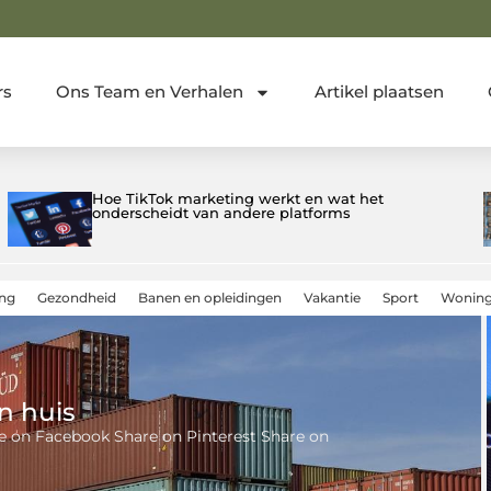
rs
Ons Team en Verhalen
Artikel plaatsen
Zo Vind Je De Perfecte Designstukken bij
Woonwinkel in IJmuiden
ing
Gezondheid
Banen en opleidingen
Vakantie
Sport
Woning
n huis
re on Facebook Share on Pinterest Share on