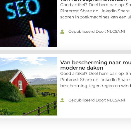
Goed artikel? Deel hem dan op: Sh
Pinterest Share on LinkedIn Share
scoren in zoekmachines kan een uit
Gepubliceerd Door: NLCSA.nl
Van bescherming naar mult
moderne daken
Goed artikel? Deel hem dan op: Sh
Pinterest Share on LinkedIn Share
bescherming tegen regen en wind, 
Gepubliceerd Door: NLCSA.nl