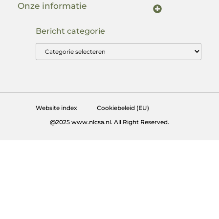
Onze informatie
Links kopen: Begrijp de kansen en vermijd de valkuilen
Kan je geld verdienen met een website? Alles wat je moet weten
Bericht categorie
Website index
Cookiebeleid (EU)
@2025 www.nlcsa.nl. All Right Reserved.